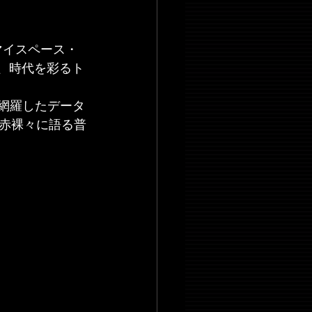
・マイスペース・
ど、時代を彩るト
網羅したデータ
赤裸々に語る普