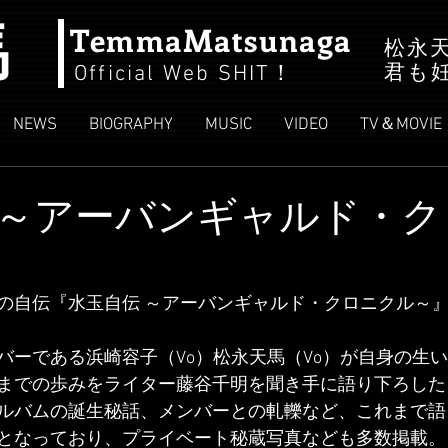
馬
TemmaMatsunaga
松永
君も
Official Web SHIT
！
NEWS
BIOGRAPHY
MUSIC
VIDEO
TV＆MOVIE
～アーバンギャルド・ク
の自伝『水玉自伝 ～アーバンギャルド・クロニクル～』
バーである浜崎容子（Vo）松永天馬（Vo）が自身の生
までの歩みをライター藤谷千明を聞き手に語り下ろした
ルバムの誕生秘話、メンバーとの軋轢など、これまで語
となっており、プライベート秘蔵写真なども多数掲載。