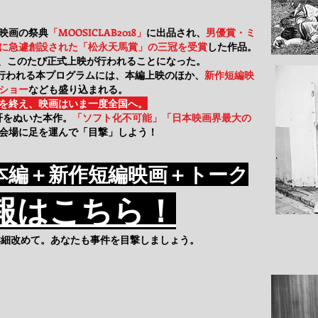
映画の祭典
「MOOSICLAB2018」
に出品され、
男優賞・ミ
に急遽創設された「松永天馬賞」の三冠を受賞
した作品。
を経て、このたび正式上映が行われることになった。
て行われる本プログラムには、本編上映のほか、
新作短編映
ショー
なども盛り込まれる。
を終え、映画はいま一度全国へ。
度肝をぬいた本作。
「ソフト化不可能」「日本映画界最大の
会場に足を運んで「目撃」しよう！
本編＋新作短編映画＋トーク
報はこちら！
詳細改めて。あなたも事件を目撃しましょう。