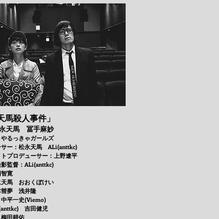
天馬殺人事件」
永天馬 冨手麻妙
 やるっきゃガールズ
ー：松永天馬 ALi(anttkc)
イトプロデューサー：上野遼平
監督：ALi(anttkc)
畑智寛
永天馬 おおくぼけい
本彗夢 浅井隆
平一史(Viemo)
anttkc) 吉田健児
：柳田耕佑