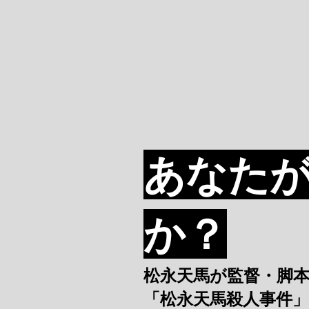
あなた
か？
松永天馬が監督・脚
「松永天馬殺人事件