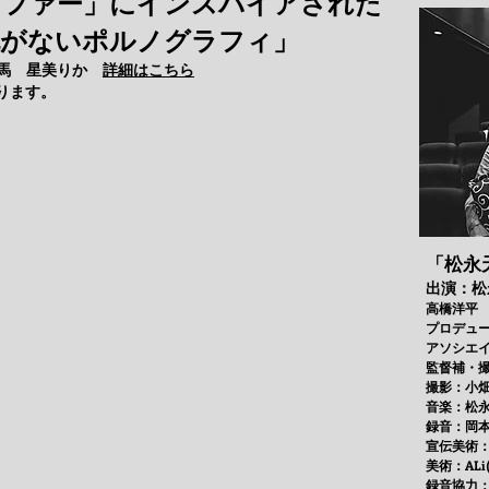
ラファー」にインスパイアされた
脱がない
ポルノグラフィ」
永天馬 星美りか
詳細はこちら
ります。
「松永
出演：松
高橋洋平
プロデューサ
アソシエ
監督補・撮影
撮影：小
音楽：松
録音：岡
宣伝美術：中
美術：ALi(
録音協力