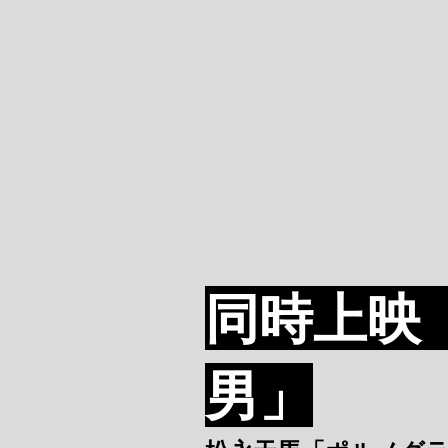
同時上映
男」