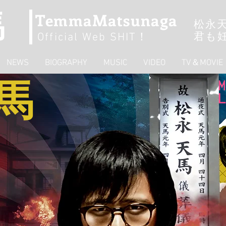
馬
TemmaMatsunaga
松永
君も
Official Web SHIT
！
NEWS
BIOGRAPHY
MUSIC
VIDEO
TV＆MOVIE
馬