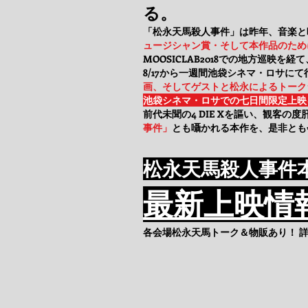
る。
「松永天馬殺人事件」は昨年、音楽と
ュージシャン賞・そして本作品のため
MOOSICLAB2018での地方巡映
8/17から一週間池袋シネマ・ロサに
画、そしてゲストと松永によるトーク
池袋シネマ・ロサでの七日間限定上映
前代未聞の4 DIE Xを謳い、観客の
事件」
とも囁かれる本作を、是非とも
松永天馬殺人事件
最新上映情
各会場松永天馬トーク＆物販あり！ 