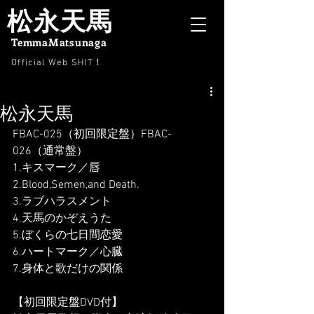
松永天馬
TemmaMatsunaga
Official Web SHIT
！
松永天馬
FBAC-025（初回限定盤）FBAC-
026（通常盤）
1.キスマーク／唇
2.Blood,Semen,and Death.
3.ラブハラスメント
4.天馬のかぞえうた
5.ぼくらの七日間恋愛
6.ハートマーク／心臓
7.身体と歌だけの関係
【初回限定盤DVD付】