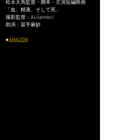
松永天馬監督・脚本・主演短編映画
「血、精液、そして死」
撮影監督：ALi(anttkc)　
助演：冨手麻妙
●
AMAZON