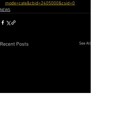
mode=cate&cbid=2405000&csid=0
NEWS
See All
Recent Posts