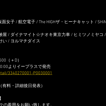
  / 仮面女子 / 航空電子 / The HIGHザ・ヒーナキャット / SHiNS
屋 / ダイナマイト☆ナオキ東京力車 / ヒミツノミヤコ / Magi
けい / ヨルマチダイス
,500（＋D）
) 10:00よりイープラスで発売
/detail/3340270001-P0030001
!（有料・詳細後日発表）
】
クの着用をお願い致します。