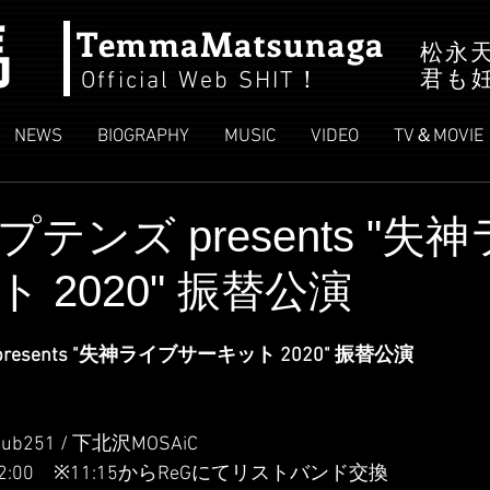
馬
TemmaMatsunaga
松永
君も
Official Web SHIT
！
NEWS
BIOGRAPHY
MUSIC
VIDEO
TV＆MOVIE
テンズ presents "失
 2020" 振替公演
esents "失神ライブサーキット 2020" 振替公演
ub251 / 下北沢MOSAiC
ART 12:00　※11:15からReGにてリストバンド交換