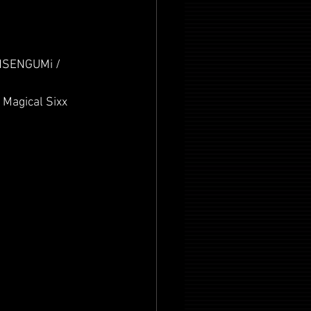
ENGUMi / 
cal Sixx