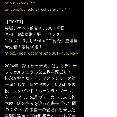
https://www.loft-
prj.co.jp/schedule/rockcafe/273914
【TICKET】
会場チケット前売￥3,500 / 当日
￥4,000(飲食別・要1ドリンク)
1/10 20:00よりPeatixにて発売。整理番
号先着！定員40名！
https://peatix.com/event/3814785/view
2024年「話す松永天馬」はよりディー
プでカルチュラルな世界を深掘り！
松永が好きなアーティストシリーズ第
一弾として、日本最古ともいわれる現
役ロックバンド「ムーンライダーズ」
をテーマに、先月ヴォーカルである鈴
木慶一氏の歩みを追った書籍『72年間
のTOKYO、鈴木慶一の記憶』を著した
音楽評論家・宗像明将氏と、いち受難