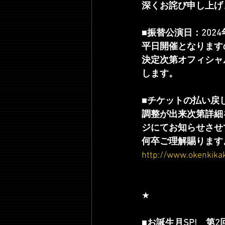
深くお詫び申し上げ
■振替公演日：202
平日開催となります
決定次第オフィシャ
します。
■チケットの払い戻
調整が出来次第詳細
ジにてお知らせさせ
何卒ご理解賜ります
http://www.okenkikak
★
■お誕生月SP!　第