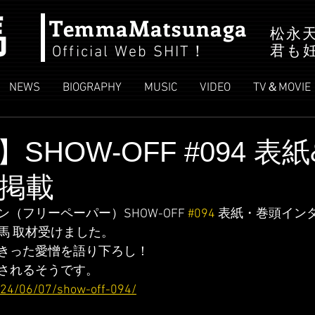
馬
TemmaMatsunaga
松永
君も
Official Web SHIT
！
NEWS
BIOGRAPHY
MUSIC
VIDEO
TV＆MOVIE
】SHOW-OFF #094 表
掲載
（フリーペーパー）SHOW-OFF 
#094
 表紙・巻頭イン
馬 取材受けました。
きった愛憎を語り下ろし！
されるそうです。
2024/06/07/show-off-094/