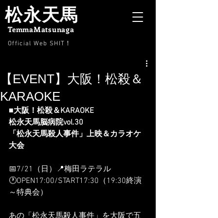
松永天馬
TemmaMatsunaga
Official Web SHIT
！
【EVENT】大阪！松殺＆
KARAOKE
■大阪！松殺＆KARAOKE
松永天馬脳病院vol.30
「松永天馬殺人事件」上映＆カラオケ
大会
📅7/21（日）📍梅田ラテラル
🕐OPEN17:00/START17:30（19:30終演
～特典会）
あの「松永天馬殺人事件」を大阪で五