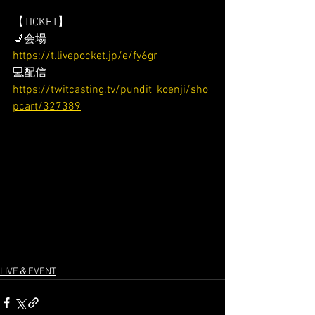
【TICKET】
💺会場 
https://t.livepocket.jp/e/fy6gr
💻配信 
https://twitcasting.tv/pundit_koenji/sho
pcart/327389
LIVE＆EVENT