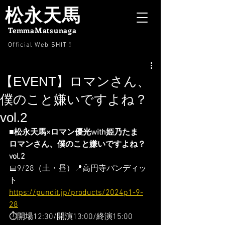
松永天馬
TemmaMatsunaga
Official Web SHIT
！
【EVENT】ロマンさん、
僕のこと嫌いですよね？
vol.2
■松永天馬×ロマン優光with姫乃たま
ロマンさん、僕のこと嫌いですよね？
vol.2
📅9/28（土・昼）📍高円寺パンディッ
ト
https://pundit.jp/products/2024p1-9-
28
⏱開場12:30/開演13:00/終演15:00