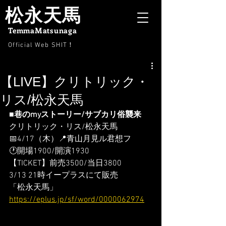
松永天馬
TemmaMatsunaga
Official Web SHIT
！
【LIVE】クリトリック・
リス/松永天馬
■巷のmyストーリー/サブカリ俗襲来
クリトリック・リス/松永天馬
📅4/17（木）📍青山月見ル君想フ
🕐開場1900/開演1930
【TICKET】前売3500/当日3800
3/13 21時イープラスにて販売
「松永天馬」
https://eplus.jp/sf/word/0000062974