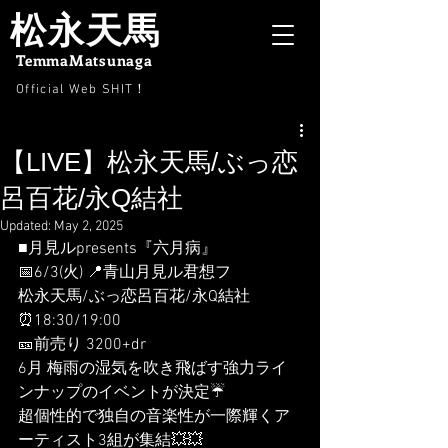
松永天馬
TemmaMatsunaga
Official Web SHIT
！
【LIVE】松永天馬/ぶっ恋
呂百花/永Q結社
Updated:
May 2, 2025
■月見ルpresents『六月病』
📅6/3(火) 📍青山月見ル君想フ
松永天馬/ぶっ恋呂百花/永Q結社
⏰18:30/19:00
🎫前売り 3200+dr
6月 梅雨の湿気を吹き飛ばす強力ライ
ンナップのイベントが決定☔️
超個性的で独自の音楽性が一際輝くア
ーティスト3組が集結💥💥