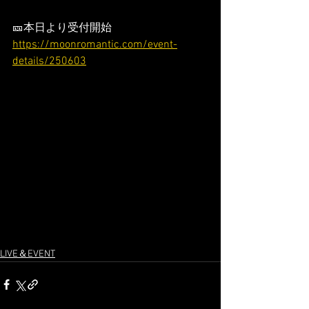
🎫本日より受付開始
https://moonromantic.com/event-
details/250603
LIVE＆EVENT