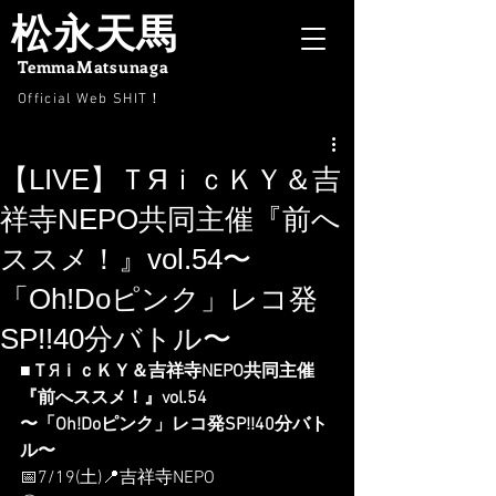
松永天馬
TemmaMatsunaga
Official Web SHIT
！
【LIVE】ＴЯｉｃＫＹ＆吉
祥寺NEPO共同主催『前へ
ススメ！』vol.54〜
「Oh!Doピンク」レコ発
SP!!40分バトル〜
■ＴЯｉｃＫＹ＆吉祥寺NEPO共同主催
『前へススメ！』vol.54
〜「Oh!Doピンク」レコ発SP!!40分バト
ル〜
📅7/19(土)📍吉祥寺NEPO