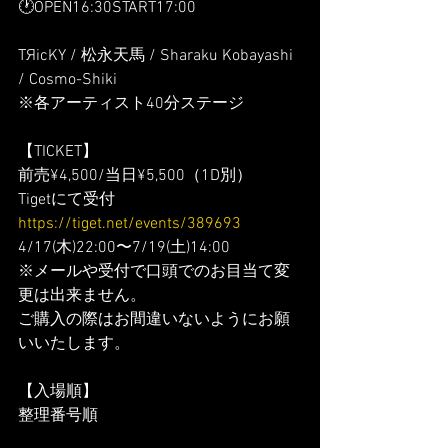
🕐OPEN16:30START17:00
TЯicKY / 松永天馬 / Sharaku Kobayashi 
/ Cosmo-Shiki
※各アーティスト40分ステージ
【TICKET】
前売¥4,500/当日¥5,500（1D別）
Tigetにて受付
https://tiget.net/events/389693
4/17(木)22:00〜7/19(土)14:00
※メールや受付で口頭でのお目当て変
更は出来ません。
ご購入の際はお間違いないようにお願
いいたします。
【入場順】
整理番号順