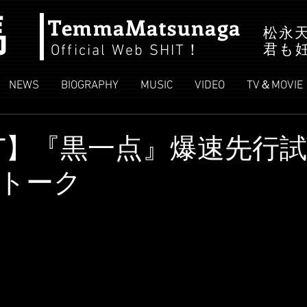
馬
TemmaMatsunaga
松永
君も
Official Web SHIT
！
NEWS
BIOGRAPHY
MUSIC
VIDEO
TV＆MOVIE
NT】『黒一点』爆速先行
トーク