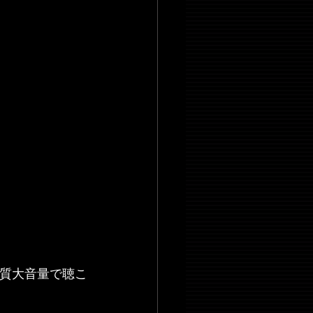
音質大音量で聴こ