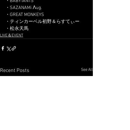
・BABYTANTS
・SAZANAMi Λug.
・GREAT MONKEYS
・ティンカーベル初野＆らすてぃー
・松永天馬
LIVE＆EVENT
See All
Recent Posts