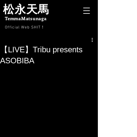
松永天馬
TemmaMatsunaga
Official Web SHIT
！
【LIVE】Tribu presents
ASOBIBA