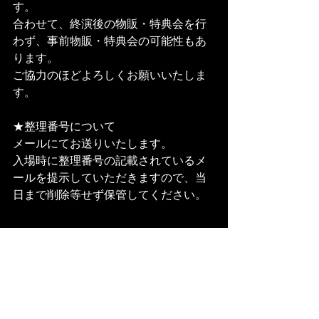
す。
合わせて、終演後の物販・特典会を行
わず、事前物販・特典会の可能性もあ
ります。
ご協力のほどよろしくお願いいたしま
す。
★整理番号について
メールにてお送りいたします。
入場時に整理番号の記載されているメ
ールを提示していただきますので、当
日まで削除等せず保管してください。
松永天馬（Vocal,Poetry）
高慶智行（Acoustic＆Electric 
Guitar,DTM）
会場により編成は異なります。また、
ワンマン公演とゲストを迎えての公演