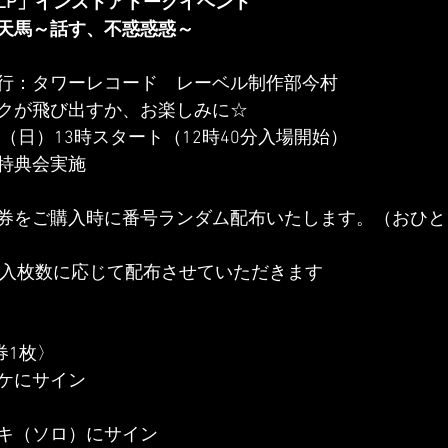
LP」インストアトークイベント
天馬～話す、不惑惑惑～
行：タワーレコード　レーベル制作部今村
クが飛び出すか、お楽しみに☆
日（日）13時スタート（12時40分入場開始）
特典会実施
券をご購入時に番号ランダム配布いたします。（おひと
購入枚数に応じて配布させていただきます
券1枚〉
ケにサイン
キ（ソロ）にサイン