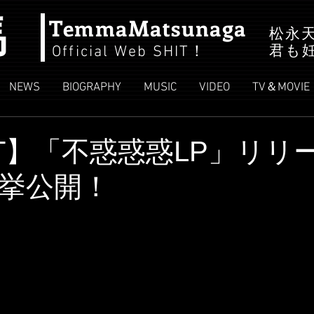
馬
TemmaMatsunaga
松永
君も
Official Web SHIT
！
NEWS
BIOGRAPHY
MUSIC
VIDEO
TV＆MOVIE
NT】「不惑惑惑LP」リリ
挙公開！