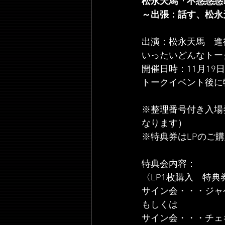
松永天馬「不惑惑惑
～出張：話す、松永
出演：松永天馬　進
いったいどんなトー
開催日時：11月19
トークイベント後に
※整理番号付き入場
なります）
※特典券はLPのご
特典会内容：
〈LP1枚購入　特典
サイン会・・・ジャ
もしくは
サイン会・・・チェ