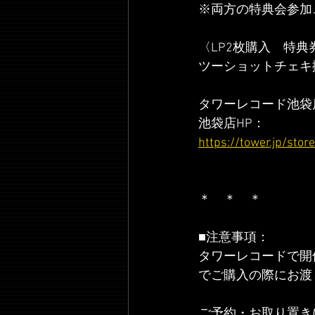
※両方の特典会参加
〈LP2枚購入　特典
ツーショットチェキ
タワーレコード池袋店お
池袋店HP：
https://tower.jp/sto
＊　＊　＊
■注意事項：
タワーレコードで開
でご購入の際にお渡
ご予約・お取り置き