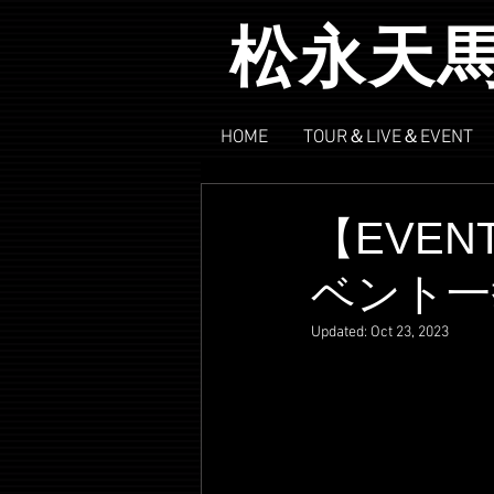
松永天
HOME
TOUR＆LIVE＆EVENT
【EVE
ベント一
Updated:
Oct 23, 2023