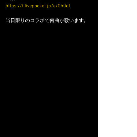
https://t.livepocket.jp/e/0h0dl
当日限りのコラボで何曲か歌います。