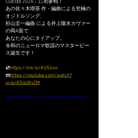
CDの日 2026」に初参戦！
あの佐々木喫茶 作・編曲による究極の
オジドルソング、
杉山圭一編曲 による井上陽水カヴァー
の両A面で
あなたの心にタイアップ。
令和のニューロマ歌謡のマスターピー
ス誕生です！
💿
https://lnk.to/KU54no
📼
https://youtube.com/watch?
v=zujXSgUKy2M
https://youtube.com/watch?v=zujXSgUKy2M