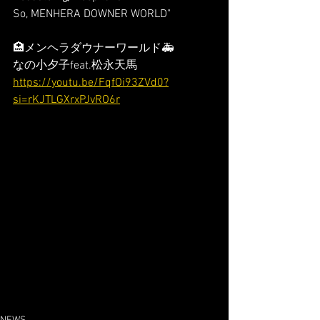
So, MENHERA DOWNER WORLD"
🏥メンヘラダウナーワールド🚑
なの小夕子feat.松永天馬 
https://youtu.be/FqfOi93ZVd0?
si=rKJTLGXrxPJvRO6r