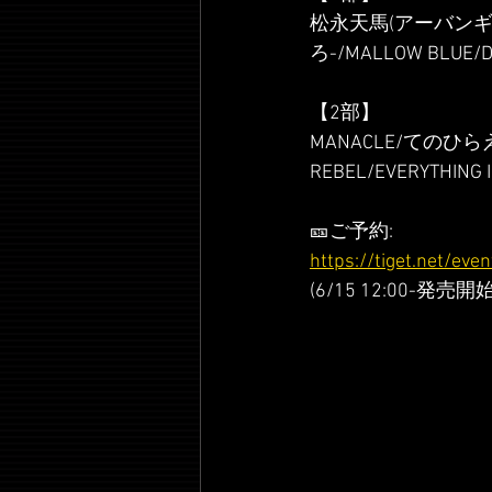
松永天馬(アーバンギャ
ろ-/MALLOW BL
【2部】
MANACLE/てのひらえる/hu
REBEL/EVERYTHING 
🎫ご予約: 
https://tiget.net/ev
(6/15 12:00-発売