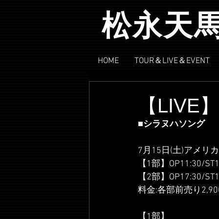
松永天
HOME
TOUR＆LIVE＆EVENT
【LIV
■シラヌハソング
7月15日(土)アメリカ
【1部】OP11:30/ST1
【2部】OP17:30/ST1
料金:各部前売り2,90
【1部】