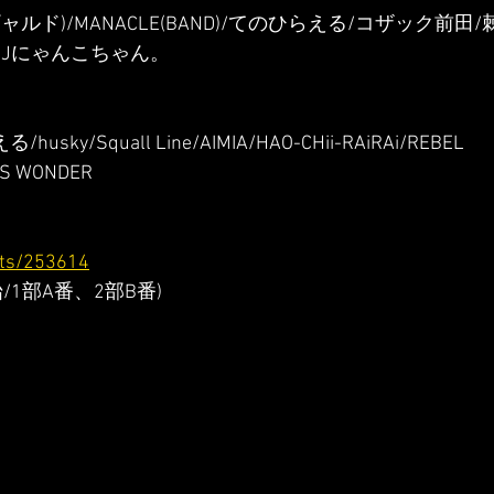
ルド)/MANACLE(BAND)/てのひらえる/コザック前田/
UE/DJにゃんこちゃん。
sky/Squall Line/AIMIA/HAO-CHii-RAiRAi/REBEL 
IS WONDER
ents/253614
開始/1部A番、2部B番)