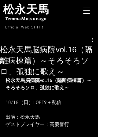
松永天馬
TemmaMatsunaga
Official Web SHIT
！
松永天馬脳病院vol.16（隔
離病棟篇）～そろそろソ
ロ、孤独に歌え～
松永天馬脳病院vol.16（隔離病棟篇）～
そろそろソロ、孤独に歌え～
10/18（日）LOFT9＋配信
出演：松永天馬
ゲストプレイヤー：高慶智行