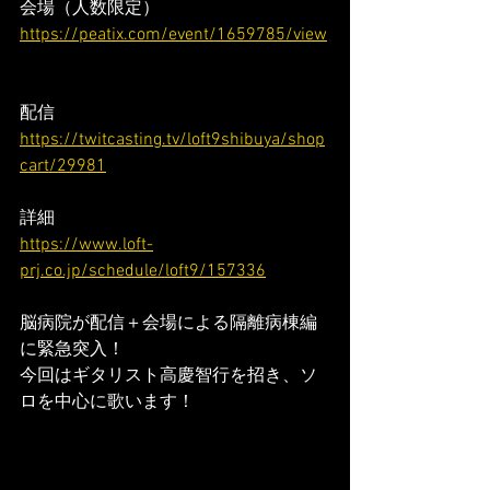
会場（人数限定）
https://peatix.com/event/1659785/view
配信
https://twitcasting.tv/loft9shibuya/shop
cart/29981
詳細
https://www.loft-
prj.co.jp/schedule/loft9/157336
脳病院が配信＋会場による隔離病棟編
に緊急突入！
今回はギタリスト高慶智行を招き、ソ
ロを中心に歌います！