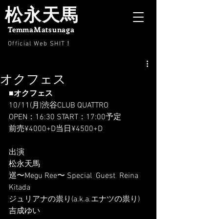
松永天馬
TemmaMatsunaga
Official Web SHIT
！
オクフェス
■オクフェス
10/11(月)渋谷CLUB QUATTRO
OPEN：16:30 START：17:00予定
前売¥4000+D当日¥4500+D
出演
松永天馬
巡〜Megu Ree〜 Special  Guest  Reina  
Kitada
ジュリアナの祟り(a.k.a.エナツの祟り)
吉成ゆい