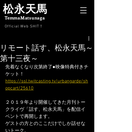
松永天馬
TemmaMatsunaga
Official Web SHIT
！
リモート話す、松永天馬～
第十三夜～
先着なくなり次第終了●映像特典付きチ
ケット！
https://ssl.twitcasting.tv/urbangarde/sh
opcart/25610
２０１９年より開催してきた月刊トー
クライヴ「話す、松永天馬」を配信イ
ベントで再開します。
ゲストの方とのここだけでしか話せな
いトーク。