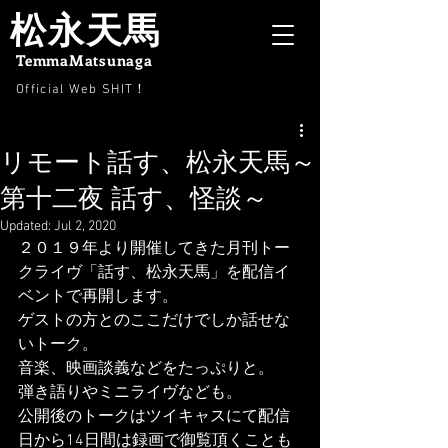
松永天馬
TemmaMatsunaga
Official Web SHIT
！
リモート話す、松永天馬～
第十二夜 話す、怪談～
Updated:
Jul 2, 2020
２０１９年より開催してきた月刊トー
クライヴ「話す、松永天馬」を配信イ
ベントで再開します。
ゲストの方とのここだけでしか話せな
いトーク。
音楽、映画談義などをたっぷりと。
弾き語りやミニライヴなども。
公開後のトークはツイキャスにて配信
日から14日間は録画で御覧頂くことも