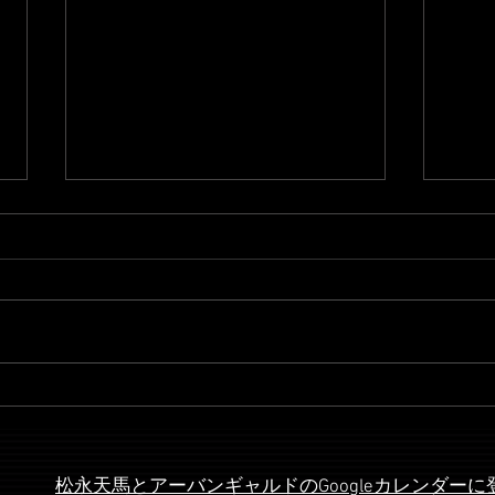
【MUSIC】UMA先輩(唐仁原
【MU
伶)
NE
ンズ
松永天馬とアーバンギャルドのGoogleカレンダー