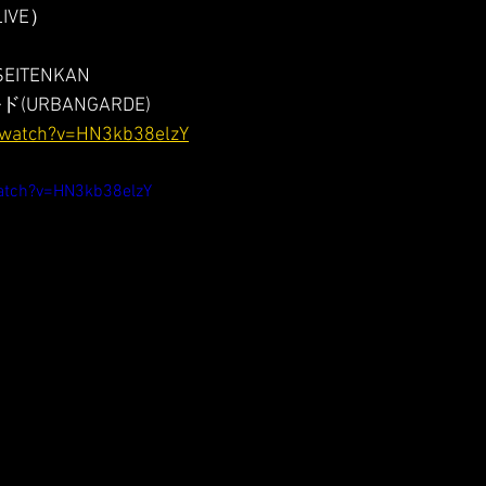
IVE）
SEITENKAN 
(URBANGARDE)
/watch?v=HN3kb38elzY
atch?v=HN3kb38elzY