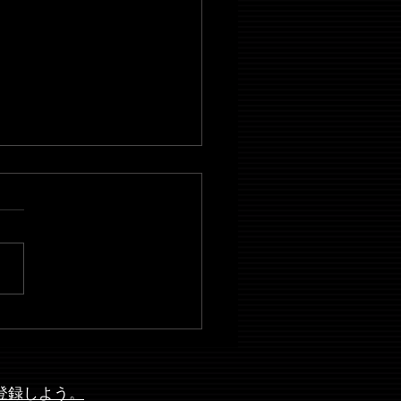
SIC】猫夏 -
CONYATSU-（スワンスワ
）
に登録しよう。