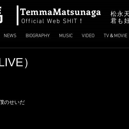
馬
TemmaMatsunaga
松永
君も
Official Web SHIT
！
NEWS
BIOGRAPHY
MUSIC
VIDEO
TV＆MOVIE
IVE）
僕のせいだ