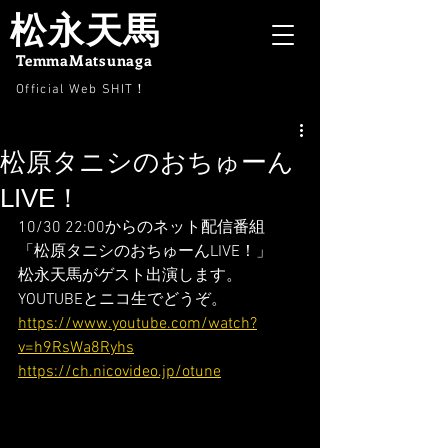
松永天馬
TemmaMatsunaga
Official Web SHIT
！
松原タニシのおちゅーん
LIVE！
10/30 22:00からのネット配信番組
「松原タニシのおちゅーんLIVE！」
松永天馬がゲスト出演します。
YOUTUBEとニコ生でどうぞ。
https://www.youtube.com/watch?
v=h9RsWa8Ryhs
https://ch.nicovideo.jp/otune