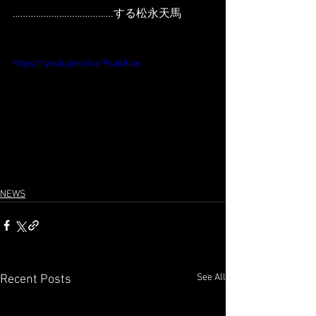
…………………………………する松永天馬
https://youtu.be/shar9sa8Akw
NEWS
See All
Recent Posts